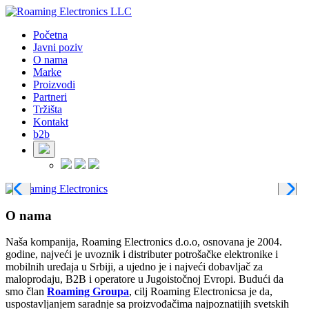
Početna
Javni poziv
O nama
Marke
Proizvodi
Partneri
Tržišta
Kontakt
b2b
O nama
Naša kompanija, Roaming Electronics d.o.o, osnovana je 2004.
godine, najveći je uvoznik i distributer potrošačke elektronike i
mobilnih uređaja u Srbiji, a ujedno je i najveći dobavljač za
maloprodaju, B2B i operatore u Jugoistočnoj Evropi. Budući da
smo član
Roaming Groupa
, cilj Roaming Electronicsa je da,
uspostavljanjem saradnje sa proizvođačima najpoznatijih svetskih