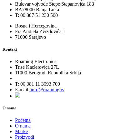
Bulevar vojvode Stepe Stepanovića 183
BA78000 Banja Luka
T: 00 387 51 230 500
Bosna i Hercegovina
Fra Andjela Zvizdovića 1
71000 Sarajevo
Kontakt
Roaming Electronics
Trise Kaclerovica 27L
11000 Beograd, Republika Srbija
T: 00 381 11 3093 700
E-mail:
info@roaming.rs
O nama
Početna
O nama
Marke
Proizvodi