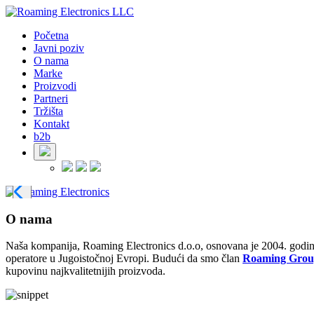
Početna
Javni poziv
O nama
Marke
Proizvodi
Partneri
Tržišta
Kontakt
b2b
O nama
Naša kompanija, Roaming Electronics d.o.o, osnovana je 2004. godine, 
operatore u Jugoistočnoj Evropi. Budući da smo član
Roaming Grou
kupovinu najkvalitetnijih proizvoda.