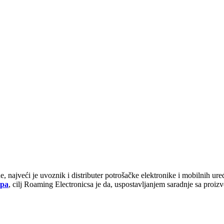
najveći je uvoznik i distributer potrošačke elektronike i mobilnih uređ
pa
, cilj Roaming Electronicsa je da, uspostavljanjem saradnje sa pro