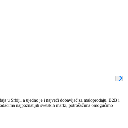
aja u Srbiji, a ujedno je i najveći dobavljač za maloprodaju, B2B i
izvođačima najpoznatijih svetskih marki, potrošačima omogućimo