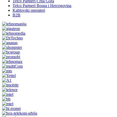
Telco Partneri Crna Gora
Telco Partneri Bosna i Hercegovina
Kablovski operateri
B2B