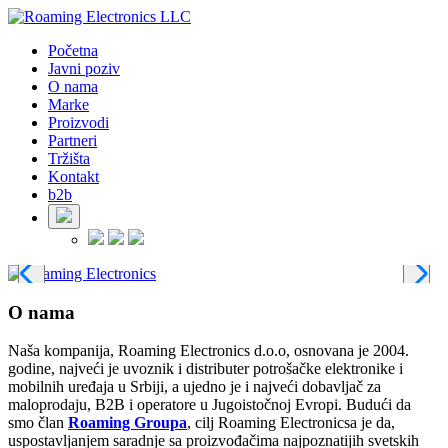
Početna
Javni poziv
O nama
Marke
Proizvodi
Partneri
Tržišta
Kontakt
b2b
O nama
Naša kompanija, Roaming Electronics d.o.o, osnovana je 2004.
godine, najveći je uvoznik i distributer potrošačke elektronike i
mobilnih uređaja u Srbiji, a ujedno je i najveći dobavljač za
maloprodaju, B2B i operatore u Jugoistočnoj Evropi. Budući da
smo član
Roaming Groupa
, cilj Roaming Electronicsa je da,
uspostavljanjem saradnje sa proizvođačima najpoznatijih svetskih