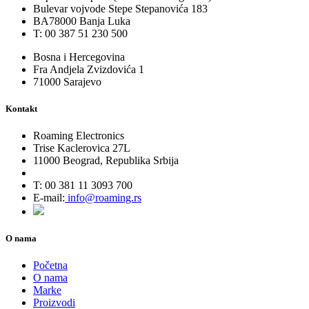
Bulevar vojvode Stepe Stepanovića 183
BA78000 Banja Luka
T: 00 387 51 230 500
Bosna i Hercegovina
Fra Andjela Zvizdovića 1
71000 Sarajevo
Kontakt
Roaming Electronics
Trise Kaclerovica 27L
11000 Beograd, Republika Srbija
T: 00 381 11 3093 700
E-mail:
info@roaming.rs
O nama
Početna
O nama
Marke
Proizvodi