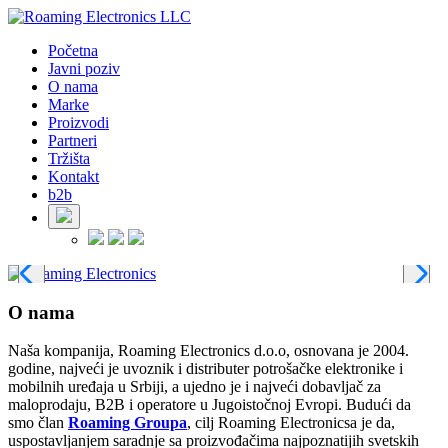
Početna
Javni poziv
O nama
Marke
Proizvodi
Partneri
Tržišta
Kontakt
b2b
O nama
Naša kompanija, Roaming Electronics d.o.o, osnovana je 2004.
godine, najveći je uvoznik i distributer potrošačke elektronike i
mobilnih uređaja u Srbiji, a ujedno je i najveći dobavljač za
maloprodaju, B2B i operatore u Jugoistočnoj Evropi. Budući da
smo član
Roaming Groupa
, cilj Roaming Electronicsa je da,
uspostavljanjem saradnje sa proizvođačima najpoznatijih svetskih