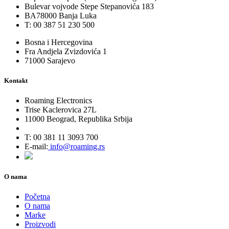
Bulevar vojvode Stepe Stepanovića 183
BA78000 Banja Luka
T: 00 387 51 230 500
Bosna i Hercegovina
Fra Andjela Zvizdovića 1
71000 Sarajevo
Kontakt
Roaming Electronics
Trise Kaclerovica 27L
11000 Beograd, Republika Srbija
T: 00 381 11 3093 700
E-mail:
info@roaming.rs
O nama
Početna
O nama
Marke
Proizvodi