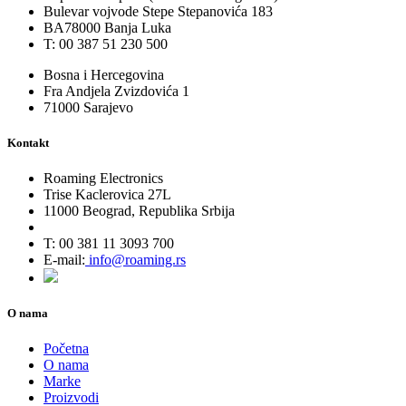
Bulevar vojvode Stepe Stepanovića 183
BA78000 Banja Luka
T: 00 387 51 230 500
Bosna i Hercegovina
Fra Andjela Zvizdovića 1
71000 Sarajevo
Kontakt
Roaming Electronics
Trise Kaclerovica 27L
11000 Beograd, Republika Srbija
T: 00 381 11 3093 700
E-mail:
info@roaming.rs
O nama
Početna
O nama
Marke
Proizvodi