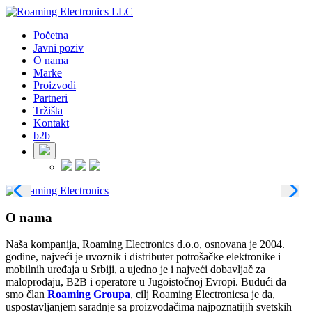
Početna
Javni poziv
O nama
Marke
Proizvodi
Partneri
Tržišta
Kontakt
b2b
O nama
Naša kompanija, Roaming Electronics d.o.o, osnovana je 2004.
godine, najveći je uvoznik i distributer potrošačke elektronike i
mobilnih uređaja u Srbiji, a ujedno je i najveći dobavljač za
maloprodaju, B2B i operatore u Jugoistočnoj Evropi. Budući da
smo član
Roaming Groupa
, cilj Roaming Electronicsa je da,
uspostavljanjem saradnje sa proizvođačima najpoznatijih svetskih